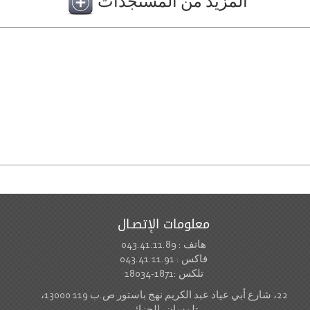
المزيد من المستجدات
معلومات الإتصـال
هاتف : 043.41.11.89
فاكس : 043.41.11.91
تلكس :1871-18034
22، شارع أبي عياد عبد الكريم نهج باستور ص.ب 119 13000،